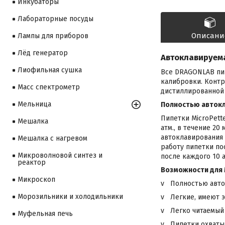
Инкубаторы
Лабораторные посуды
Описани
Лампы для приборов
Лёд генератор
Автоклавируем
Лиофильная сушка
Все DRAGONLAB пип
калибровки. Контр
Масс спектрометр
дистиллированной
Мельница
Полностью авток
Пипетки MicroPett
Мешалка
атм., в течение 2
автоклавирования 
Мешалка с нагревом
работу пипетки по
Микроволновой синтез и
после каждого 10 
реактор
Возможности для 
Микроскоп
v Полностью авто
Морозильники и холодильники
v Легкие, имеют э
v Легко читаемый
Муфельная печь
v Пипетки охватыв