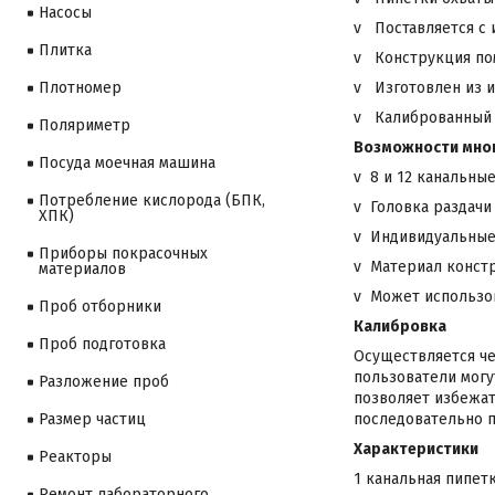
Насосы
v Поставляется с 
Плитка
v Конструкция по
v Изготовлен из и
Плотномер
v Калиброванный в
Поляриметр
Возможности мног
Посуда моечная машина
v 8 и 12 канальны
Потребление кислорода (БПК,
v Головка раздачи
ХПК)
v Индивидуальные 
Приборы покрасочных
v Материал констр
материалов
v Может использов
Проб отборники
Калибровка
Проб подготовка
Осуществляется че
пользователи могу
Разложение проб
позволяет избежа
последовательно п
Размер частиц
Характеристики
Реакторы
1 канальная пипет
Ремонт лабораторного