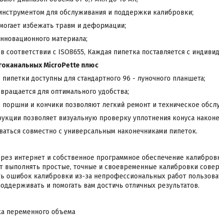
инструментом для обслуживания и поддержки калибровки;
могает избежать травм и деформации;
нновационного материала;
 соответствии с ISO8655, Каждая пипетка поставляется с индиви
оканальных MicroPette плюс
е пипетки доступны для стандартного 96 - луночного планшета;
 вращается для оптимального удобства;
поршни и кончики позволяют легкий ремонт и техническое обсл
укции позволяет визуальную проверку уплотнения конуса наконе
аться совместно с универсальным наконечниками пипеток.
рез интернет и собственное программное обеспечение калибров
т выполнять простые, точные и своевременные калибровки совер
ть ошибок калибровки из-за непрофессиональных работ пользова
оддерживать и помогать вам достичь отличных результатов.
ка переменного объема