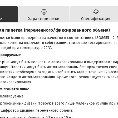
е
Характеристики
Спецификация
ая пипетка (переменного/фиксированного объема)
етки были проверены на качество в соответствии с ISO8655 - 2:
оль качества включает в себя гравиметрическое тестирование ка
 водой при температуре 22℃.
лавируемые
e plus могут быть полностью автоклавированы и выдерживают па
0 минут. Пипетки могут быть автоклавированы без применения спе
пипетки необходимо охладить, чтобы высыхали в течение 12 часо
сле каждого автоклавирования. Кроме того, рекомендуется смазк
автоклавирования.
MicroPette плюс
клавируемые;
ргономичный дизайн, требуют всего лишь маленькое усилие при 
 цифровой дисплей переменного объема;
ают диапазон объема от 0,1 мкл до 10 мл;