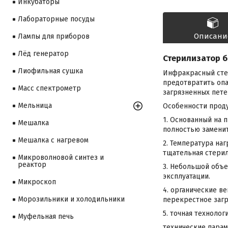
Инкубаторы
Лабораторные посуды
Описани
Лампы для приборов
Лёд генератор
Стерилизатор б
Лиофильная сушка
Инфракрасный стер
предотвратить оп
Масс спектрометр
загрязненных петел
Мельница
Особенности прод
1. Основанный на 
Мешалка
полностью заменит
Мешалка с нагревом
2. Температура на
тщательная стерил
Микроволновой синтез и
реактор
3. Небольшой объем
эксплуатации.
Микроскоп
4. органические в
Морозильники и холодильники
перекрестное загр
5. точная техноло
Муфельная печь
технические парам