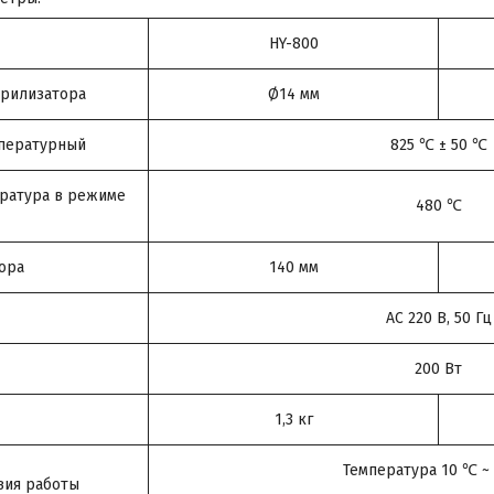
HY-800
ерилизатора
Ø14 мм
пературный
825 ℃ ± 50 ℃
ратура в режиме
480 ℃
ора
140 мм
АС 220 В, 50 Гц
200 Вт
1,3 кг
Температура 10 ℃ ~ 
вия работы