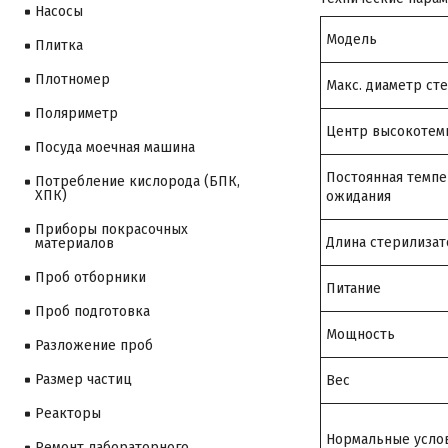
Насосы
Модель
Плитка
Плотномер
Макс. диаметр ст
Поляриметр
Центр высокотем
Посуда моечная машина
Постоянная темпе
Потребление кислорода (БПК,
ХПК)
ожидания
Приборы покрасочных
Длина стерилизат
материалов
Проб отборники
Питание
Проб подготовка
Мощность
Разложение проб
Размер частиц
Вес
Реакторы
Нормальные усло
Ремонт лабораторного