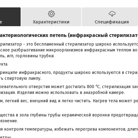
е
Характеристики
Спецификация
актериологических петель (инфракрасный стерилизато
илизатор - это беспламенный стерилизатор широко используетс
асное разбрызгивание микроорганизмов инфракрасным теплом во
ь, игл, горловины трубки.
укта
принципе инфракрасного, продукты широко используются в стерил
ь спиртовую лампу.
гревательного отверстия может достигать 800 ℃, стерилизация зан
изация. Изделия можно использовать в анаэробной камере.
, легкий вес, внешний вид и легко чистить. Нагрев тела может ре
ещества в зола глубины трубы керамической воронки предотвра
язнение.
гия контроля температуры, избежать перегрева компонентов, дли
етры: