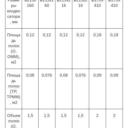
ры
160
60
16
16
410
410
конден
сатора
, мм
Площа
0,12
0,12
0,12
0,12
0,18
0,18
дь
полок
(O,
OMM),
м
2
Площа
0,08
0,076
0,08
0,076
0,09
0,09
дь
полок
(TP,
TPMM)
, м
2
Объем
1,5
1,5
1,5
1,5
2
2
полок
(O,