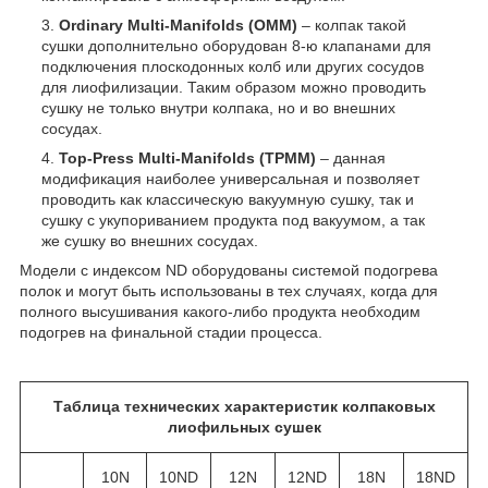
Ordinary Multi-Manifolds (OMM)
– колпак такой
сушки дополнительно оборудован 8-ю клапанами для
подключения плоскодонных колб или других сосудов
для лиофилизации. Таким образом можно проводить
сушку не только внутри колпака, но и во внешних
сосудах.
Top-Press Multi-Manifolds (TPMM)
– данная
модификация наиболее универсальная и позволяет
проводить как классическую вакуумную сушку, так и
сушку с укупориванием продукта под вакуумом, а так
же сушку во внешних сосудах.
Модели с индексом ND оборудованы системой подогрева
полок и могут быть использованы в тех случаях, когда для
полного высушивания какого-либо продукта необходим
подогрев на финальной стадии процесса.
Таблица технических характеристик колпаковых
лиофильных сушек
10N
10ND
12N
12ND
18N
18ND