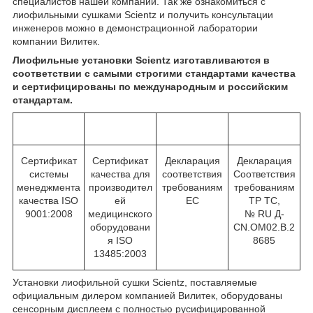
специалистов нашей компании. Так же ознакомиться с
лиофильными сушками Scientz и получить консультации
инженеров можно в демонстрационной лаборатории
компании Вилитек.
Лиофильные установки Scientz изготавливаются в
соответствии с самыми строгими стандартами качества
и сертифицированы по международным и российским
стандартам.
Сертификат
Сертификат
Декларация
Декларация
системы
качества для
соответствия
Соответствия
менеджмента
производител
требованиям
требованиям
качества ISO
ей
EC
ТР ТС,
9001:2008
медицинского
№ RU Д-
оборудовани
CN.OM02.B.2
я ISO
8685
13485:2003
Установки лиофильной сушки Scientz, поставляемые
официальным дилером компанией Вилитек, оборудованы
сенсорным дисплеем с полностью русифицированной