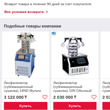
Возврат товара в течение 90 дней за счет покупателя
Все условия возврата
Подобные товары компании
Лиофилизатор
Лиофилизатор
Лио
(сублимационный
(сублимационный
(су
сушилка) 18ND Мульти
сушилка) 10N Обычный
суш
коллекторный с прессом
мульти коллекторный
муль
3 122 000
2 030 000
2 0
₸
₸
серий N
серий N
сери
Купить
Купить