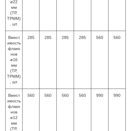
ø22
мм
(TP,
TPMM)
, шт.
Вмест
285
285
285
285
560
560
имость
флако
нов
ø16
мм
(TP,
TPMM)
, шт.
Вмест
560
560
560
560
990
990
имость
флако
нов
ø12
мм
(TP,