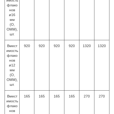
имость
флако
нов
ø16
мм
(O,
OMM),
шт.
Вмест
920
920
920
920
1320
1320
имость
флако
нов
ø12
мм
(O,
OMM),
шт.
Вмест
165
165
165
165
270
270
имость
флако
нов