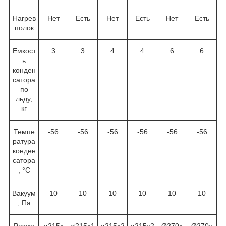
Нагрев
Нет
Есть
Нет
Есть
Нет
Есть
полок
Емкост
3
3
4
4
6
6
ь
конден
сатора
по
льду,
кг
Темпе
-56
-56
-56
-56
-56
-56
ратура
конден
сатора
, °C
Вакуум
10
10
10
10
10
10
, Па
Разме
ø215х
ø215х1
ø215х2
ø215х2
Ø270х
Ø270х