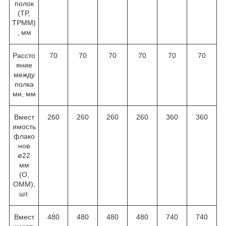
полок
(TP,
TPMM)
, мм
Рассто
70
70
70
70
70
70
яние
между
полка
ми, мм
Вмест
260
260
260
260
360
360
имость
флако
нов
ø22
мм
(O,
OMM),
шт.
Вмест
480
480
480
480
740
740