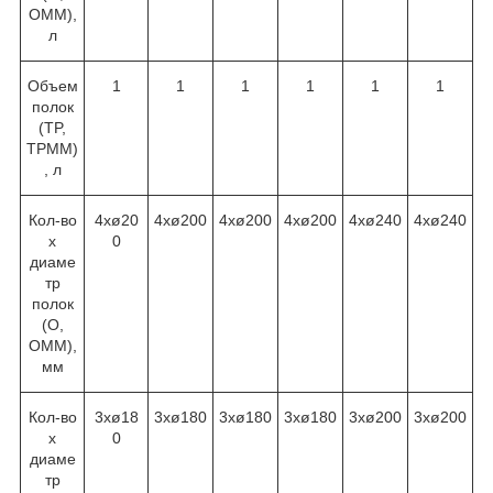
OMM),
л
Объем
1
1
1
1
1
1
полок
(TP,
TPMM)
, л
Кол-во
4хø20
4хø200
4хø200
4хø200
4хø240
4хø240
х
0
диаме
тр
полок
(O,
OMM),
мм
Кол-во
3хø18
3хø180
3хø180
3хø180
3хø200
3хø200
х
0
диаме
тр