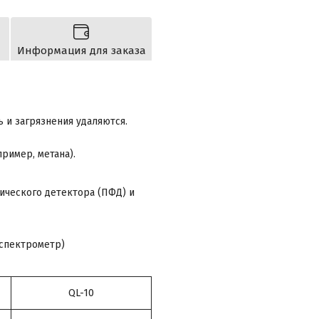
Информация для заказа
 и загрязнения удаляются.
ример, метана).
ического детектора (ПФД) и
-спектрометр)
QL-10