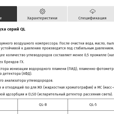
е
Характеристики
Спецификация
уха серий QL
шумного воздушного компрессора. После очистки вода, масло, пыль
 устойчивой к давлению производится под стабильным давлением.
щее количество углеводородов составляет менее 0,5 промилле (нап
ех брендов ГХ.
ктора ионизации водородного пламени (ПИД), пламенно-фотометр
 детектора (АФД).
го анализатора углеводородов.
 и отходящий газ для ЖХ (жидкостная хроматография) и МС (масс
ной адсорбции и ELSD (испарительный детектор рассеяния света).
QL-B
QL-5