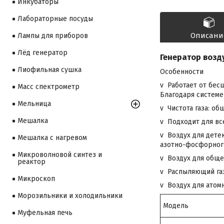
Инкубаторы
Лабораторные посуды
Описани
Лампы для приборов
Лёд генератор
Генератор возд
Лиофильная сушка
Особенности
v Работает от бес
Масс спектрометр
Благодаря системе
Мельница
v Чистота газа: об
Мешалка
v Подходит для вс
v Воздух для дете
Мешалка с нагревом
азотно-фосфорного
Микроволновой синтез и
v Воздух для обще
реактор
v Распыляющий газ
Микроскоп
v Воздух для атом
Морозильники и холодильники
Модель
Муфельная печь