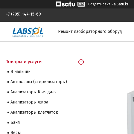
Создать сайт
на Satu.kz
+7 (705) 144-15-69
Ремонт лаобораторного оборуд
Товары и услуги
В наличий
Автоклавы (стерилизаторы)
Анализаторы Кьелдаля
Анализаторы жира
Анализаторы клетчаток
Баня
Весы