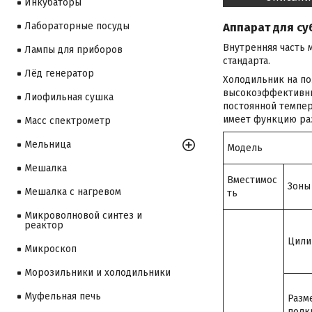
Инкубаторы
Аппарат для су
Лабораторные посуды
Внутренняя часть 
Лампы для приборов
стандарта.
Лёд генератор
Холодильник на п
высокоэффективны
Лиофильная сушка
постоянной темпе
имеет функцию раз
Масс спектрометр
Мельница
Модель
Мешалка
Вместимос
Зоны
Мешалка с нагревом
ть
Микроволновой синтез и
реактор
Цили
Микроскоп
Морозильники и холодильники
Муфельная печь
Разм
полк