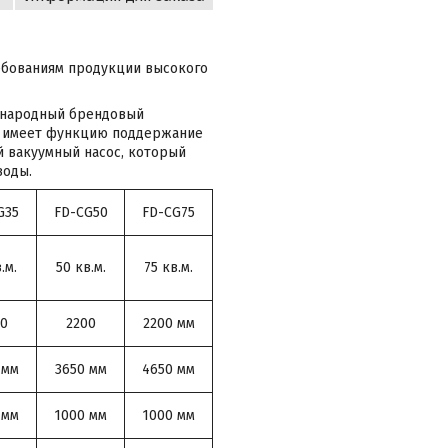
ебованиям продукции высокого
ународный брендовый
а имеет функцию поддержание
 вакуумный насос, который
воды.
G35
FD-CG50
FD-CG75
.м.
50 кв.м.
75 кв.м.
00
2200
2200 мм
 мм
3650 мм
4650 мм
 мм
1000 мм
1000 мм