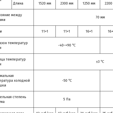
Длина
1520 мм
2300 мм
1250 мм
2200
тояние между
70 мм
ами
и
11+1
11+1
16+1
16+
азон температур
-40~+90 ℃
и
ица температур
±3 ℃
и
мальная
ература холодной
-50 ℃
шки
ельная степень
5 Па
ума