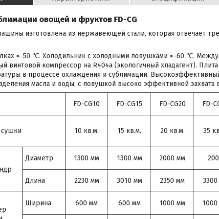
блимации овощей и фруктов FD-CG
машины изготовлена из нержавеющей стали, которая отвечает тр
олках ≤-50 ℃. Холодильник с холодными ловушками ≤-60 ℃. Межд
й винтовой компрессор на R404a (экологичный хладагент). Плит
ратуры в процессе охлаждения и сублимации. Высокоэффективный
деления масла и воды, с ловушкой высоко эффективной захвата 
FD-CG10
FD-CG15
FD-CG20
FD-C
 сушки
10 кв.м.
15 кв.м.
20 кв.м.
35 кв
Диаметр
1300 мм
1300 мм
2000 мм
20
ндр
Длина
2230 мм
3010 мм
2350 мм
3300
Ширина
600 мм
600 мм
1000 мм
1000
ер
и