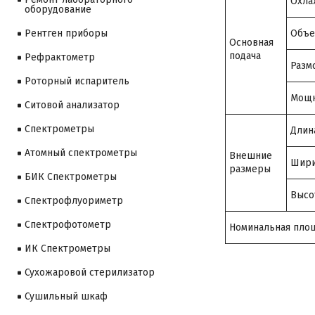
Охла
оборудование
Объе
Рентген приборы
Основная
подача
Рефрактометр
Разм
Роторный испаритель
Мощн
Ситовой анализатор
Cпектрометры
Длин
Атомный спектрометры
Внешние
Шир
размеры
БИК Спектрометры
Высо
Спектрофлуориметр
Спектрофотометр
Номинальная пло
ИК Спектрометры
Сухожаровой стерилизатор
Сушильный шкаф