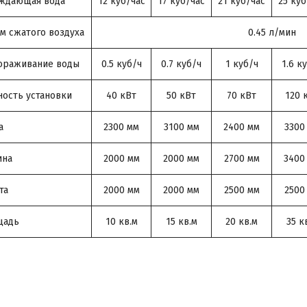
ждающая вода
12 куб/час
17 куб/час
21 куб/час
25 куб
м сжатого воздуха
0.45 л/мин
ораживание воды
0.5 куб/ч
0.7 куб/ч
1 куб/ч
1.6 к
ость установки
40 кВт
50 кВт
70 кВт
120 
а
2300 мм
3100 мм
2400 мм
3300
ина
2000 мм
2000 мм
2700 мм
3400
та
2000 мм
2000 мм
2500 мм
2500
щадь
10 кв.м
15 кв.м
20 кв.м
35 к