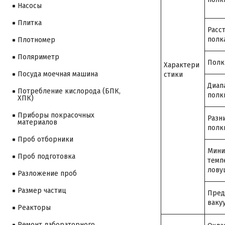
Насосы
Плитка
Расс
полк
Плотномер
Поляриметр
Полк
Характери
Посуда моечная машина
стики
Диап
Потребление кислорода (БПК,
полк
ХПК)
Приборы покрасочных
Разн
материалов
полк
Проб отборники
Мини
Проб подготовка
темп
лову
Разложение проб
Размер частиц
Пред
ваку
Реакторы
Ремонт лабораторного