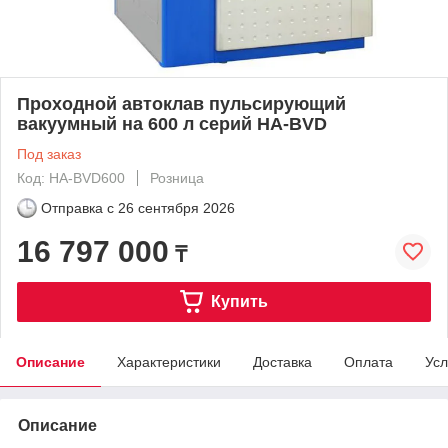
Проходной автоклав пульсирующий
вакуумный на 600 л серий HA-BVD
Под заказ
Код: HA-BVD600
Розница
Отправка с
26 сентября 2026
16 797 000
₸
Купить
Описание
Характеристики
Доставка
Оплата
Усл
Описание