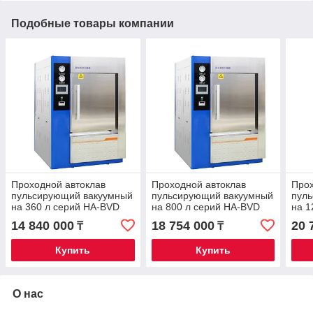
Подобные товары компании
Проходной автоклав
Проходной автоклав
Прох
пульсирующий вакуумный
пульсирующий вакуумный
пул
на 360 л серий HA-BVD
на 800 л серий HA-BVD
на 1
14 840 000
18 754 000
20 
₸
₸
Купить
Купить
О нас