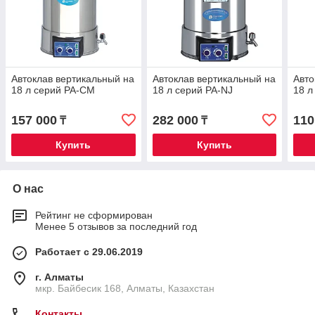
Автоклав вертикальный на
Автоклав вертикальный на
Авто
18 л серий PA-CM
18 л серий PA-NJ
18 л
157 000
282 000
110
₸
₸
Купить
Купить
О нас
Рейтинг не сформирован
Менее 5 отзывов за последний год
Работает с 29.06.2019
г. Алматы
мкр. Байбесик 168, Алматы, Казахстан
Контакты