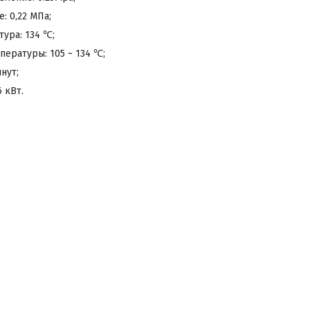
: 0,22 МПа;
тура: 134 ℃;
пературы: 105 ~ 134 ℃;
инут;
6 кВт.