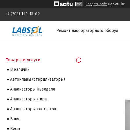
Создать сайт
на Satu.kz
+7 (705) 144-15-69
Ремонт лаобораторного оборуд
Товары и услуги
В наличий
Автоклавы (стерилизаторы)
Анализаторы Кьелдаля
Анализаторы жира
Анализаторы клетчаток
Баня
Весы