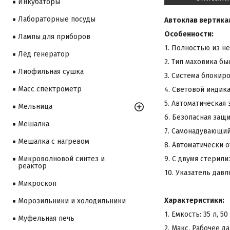
Инкубаторы
Лабораторные посуды
Автоклав вертика
Особенности:
Лампы для приборов
1. Полностью из н
Лёд генератор
2. Тип маховика б
Лиофильная сушка
3. Система блокир
Масс спектрометр
4. Световой индик
5. Автоматическая
Мельница
6. Безопасная защи
Мешалка
7. Самонадувающий
Мешалка с нагревом
8. Автоматически 
9. С двумя стерил
Микроволновой синтез и
реактор
10. Указатель дав
Микроскоп
Характеристики:
Морозильники и холодильники
1. Емкость: 35 л, 50 
Муфельная печь
2. Макс. Рабочее д