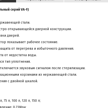
льный серий
VA
-
FJ
ержавеющей стали.
ыстро открывающейся дверной конструкции.
овки дверей.
атор показывает рабочее состояние.
 защита от перегрева и избыточного давления.
та от недостатка воды.
ся тип уплотнения.
отключается звуковым сигналом после стерилизации.
изационными корзинами из нержавеющей стали.
ления с двойной шкалой.
л, 75 л, 100 л, 120 л, 150 л;
авление: 0.23Mpa;