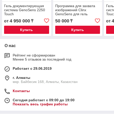
Гель документирующая
Программа для захвата
Гел
система GenoSens 2250
изображений Clinx
сист
Touch
GenoSens для гель
Touc
документирующая
4 950 000
50 000
от
₸
₸
от
система GenoSens 2000
Купить
Купить
О нас
Рейтинг не сформирован
Менее 5 отзывов за последний год
Работает с 29.06.2019
г. Алматы
мкр. Байбесик 168, Алматы, Казахстан
Контакты
Сегодня работает с 09:00 до 19:00
Показать весь график работы