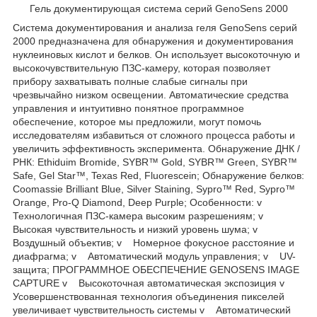
Гель документирующая система серий GenoSens 2000
Система документирования и анализа геля GenoSens серий
2000 предназначена для обнаружения и документирования
нуклеиновых кислот и белков. Он использует высокоточную и
высокочувствительную ПЗС-камеру, которая позволяет
прибору захватывать полные слабые сигналы при
чрезвычайно низком освещении. Автоматические средства
управления и интуитивно понятное программное
обеспечение, которое мы предложили, могут помочь
исследователям избавиться от сложного процесса работы и
увеличить эффективность эксперимента. Обнаружение ДНК /
РНК: Ethiduim Bromide, SYBR™ Gold, SYBR™ Green, SYBR™
Safe, Gel Star™, Texas Red, Fluorescein; Обнаружение белков:
Coomassie Brilliant Blue, Silver Staining, Sypro™ Red, Sypro™
Orange, Pro-Q Diamond, Deep Purple; Особенности: v
Технологичная ПЗС-камера высоким разрешениям; v
Высокая чувствительность и низкий уровень шума; v
Воздушный объектив; v Номерное фокусное расстояние и
диафрагма; v Автоматический модуль управления; v UV-
защита; ПРОГРАММНОЕ ОБЕСПЕЧЕНИЕ GENOSENS IMAGE
CAPTURE v Высокоточная автоматическая экспозиция v
Усовершенствованная технология объединения пикселей
увеличивает чувствительность системы v Автоматический