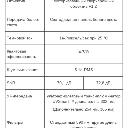
Объектив
Моторизованный сверхпрочный
объектив F1.2
Передача белого
Светодиодная панель белого цвета
света
Темновой ток
1e-/пиксель/сек при 25 °C
Квантовая
≥70%
эффективность
Шум считывания
5.1e-RMS
SNR
70,1 дБ
72,8 дБ
УФ-передача
ультрафиолетовый трансиллюминатор
UVSmart ™ длина волны 302 нм;
(Дополнительно 254 нм, 365 нм)
Фильтры
Стандартный 590 нм; другие длины
волны опция