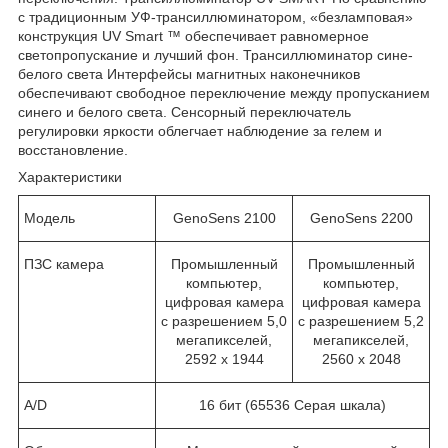
с традиционным УФ-трансиллюминатором, «безламповая»
конструкция UV Smart ™ обеспечивает равномерное
светопропускание и лучший фон. Трансиллюминатор сине-
белого света Интерфейсы магнитных наконечников
обеспечивают свободное переключение между пропусканием
синего и белого света. Сенсорный переключатель
регулировки яркости облегчает наблюдение за гелем и
восстановление.
Характеристики
Модель
GenoSens 2100
GenoSens 2200
ПЗС камера
Промышленный
Промышленный
компьютер,
компьютер,
цифровая камера
цифровая камера
с разрешением 5,0
с разрешением 5,2
мегапикселей,
мегапикселей,
2592 x 1944
2560 x 2048
A/D
16 бит (65536 Серая шкала)