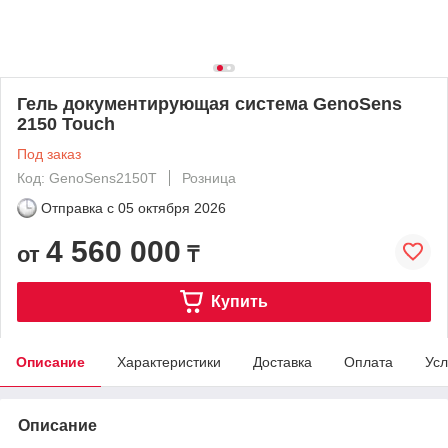
Гель документирующая система GenoSens
2150 Touch
Под заказ
Код: GenoSens2150T
Розница
Отправка с
05 октября 2026
4 560 000
от
₸
Купить
Описание
Характеристики
Доставка
Оплата
Усл
Описание