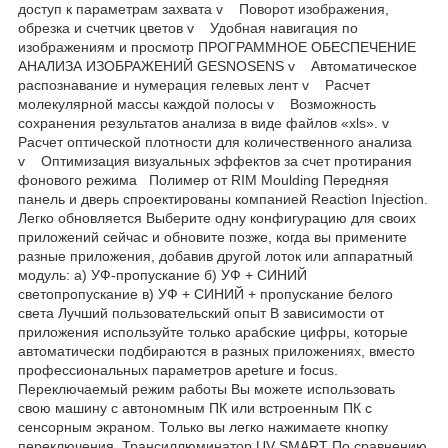
доступ к параметрам захвата v Поворот изображения,
обрезка и счетчик цветов v Удобная навигация по
изображениям и просмотр ПРОГРАММНОЕ ОБЕСПЕЧЕНИЕ
АНАЛИЗА ИЗОБРАЖЕНИЙ GESNOSENS v Автоматическое
распознавание и нумерация гелевых лент v Расчет
молекулярной массы каждой полосы v Возможность
сохранения результатов анализа в виде файлов «xls». v
Расчет оптической плотности для количественного анализа
v Оптимизация визуальных эффектов за счет протирания
фонового режима Полимер от RIM Moulding Передняя
панель и дверь спроектированы компанией Reaction Injection.
Легко обновляется Выберите одну конфигурацию для своих
приложений сейчас и обновите позже, когда вы примените
разные приложения, добавив другой лоток или аппаратный
модуль: а) УФ-пропускание б) УФ + СИНИЙ
светопропускание в) УФ + СИНИЙ + пропускание белого
света Лучший пользовательский опыт В зависимости от
приложения используйте только арабские цифры, которые
автоматически подбираются в разных приложениях, вместо
профессиональных параметров apeture и focus.
Переключаемый режим работы Вы можете использовать
свою машину с автономным ПК или встроенным ПК с
сенсорным экраном. Только вы легко нажимаете кнопку
переключения. Трансиллюминатор UV SMART По сравнению