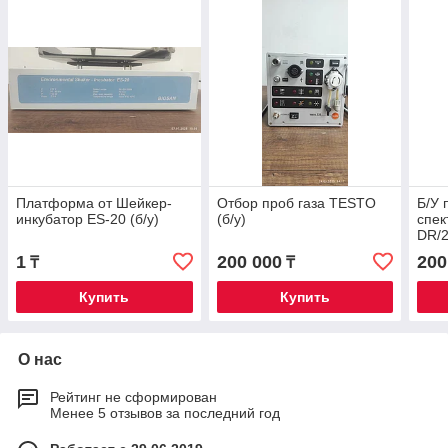
Платформа от Шейкер-
Отбор проб газа TESTO
Б/У 
инкубатор ES-20 (б/у)
(б/у)
спе
DR/
1
200 000
200
₸
₸
Купить
Купить
О нас
Рейтинг не сформирован
Менее 5 отзывов за последний год