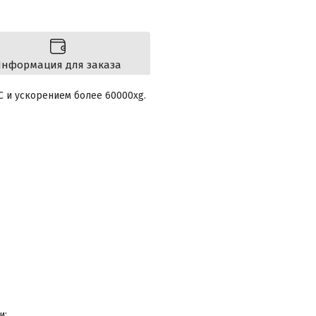
нформация для заказа
C и ускорением более 60000хg.
и;