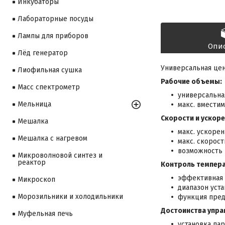
Инкубаторы
Лабораторные посуды
Лампы для приборов
Опи
Лёд генератор
Универсальная цен
Лиофильная сушка
Рабочие объемы:
Масс спектрометр
универсальна
Мельница
макс. вместим
Скорости и ускоре
Мешалка
макс. ускорен
Мешалка с нагревом
макс. скорост
возможность 
Микроволновой синтез и
реактор
Контроль темпер
эффективная 
Микроскоп
диапазон уста
Морозильники и холодильники
функция пред
Достоинства упра
Муфельная печь
установка па