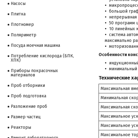
Насосы
микропроцесс
большой граф
Плитка
непрерывная р
50 программ 
Плотномер
10 линейных 
система авто
Поляриметр
максимально ра
Посуда моечная машина
моторизованн
Особенности конс
Потребление кислорода (БПК,
ХПК)
индукционный
минимальный 
Приборы покрасочных
материалов
Технические ха
Проб отборники
Максимальная вме
Проб подготовка
Минимальная скор
Разложение проб
Максимальная ско
Максимальное уск
Размер частиц
Максимальное уск
Реакторы
Максимальное тор
Ремонт лабораторного