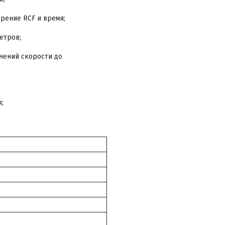
рение RCF и время;
етров;
чений скорости до
;