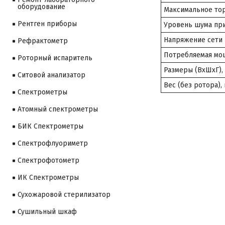
оборудование
Максимальное тор
Рентген приборы
Уровень шума при
Напряжение сети
Рефрактометр
Потребляемая мощ
Роторный испаритель
Размеры (ВхШхГ),
Ситовой анализатор
Вес (без ротора), 
Cпектрометры
Атомный спектрометры
БИК Спектрометры
Спектрофлуориметр
Спектрофотометр
ИК Спектрометры
Сухожаровой стерилизатор
Сушильный шкаф