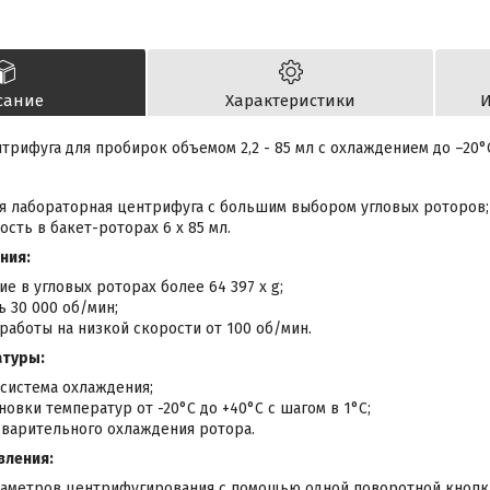
сание
Характеристики
И
трифуга для пробирок объемом 2,2 - 85 мл с охлаждением до –20°
я лабораторная центрифуга с большим выбором угловых роторов;
ость в бакет-роторах 6 x 85 мл.
ния:
ие в угловых роторах более 64 397 x g;
ь 30 000 об/мин;
работы на низкой скорости от 100 об/мин.
атуры:
система охлаждения;
новки температур от -20°С до +40°С с шагом в 1°С;
варительного охлаждения ротора.
вления:
раметров центрифугирования с помощью одной поворотной кнопк