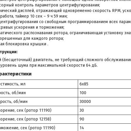
орный контроль параметров центрифугирования;
ический дисплей, отражающий одновременно скорость RPM, уско
абота, таймер 10 сек – 9 ч 59 мин;
центрифугирования со свободным программированием всех парам
кривых ускорения и торможения;
матического распознавания ротора, ограничивающая установку зна
зрешенных для каждого ротора;
ая блокировка крышки .
трукции:
 (бесщеточный) двигатель, не требующий сложного обслуживания
уровень шума при максимальной скорости 64 дБ.
рактеристики
стимость, мл
6x85
ость, об/мин
100
рость, об/мин
30000
орение, сек (ротор 11190)
30
орение, сек (ротор 12158)
90
можение, сек (ротор 11190)
14